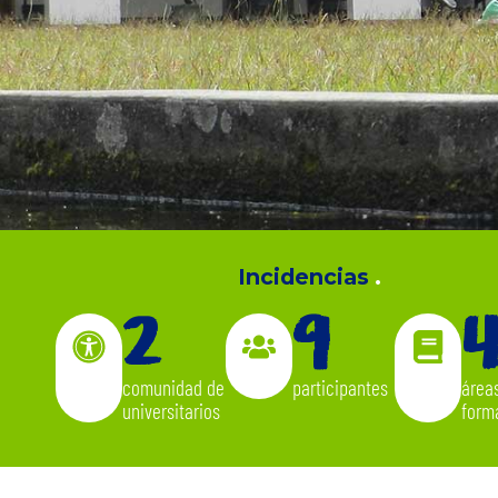
Incidencias
.
2
9
comunidad de
participantes
área
universitarios
form