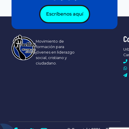
Escríbenos aquí
C
Movimiento de
formación para
Urb
jóvenes en liderazgo
Ca
social, cristiano y
ciudadano.