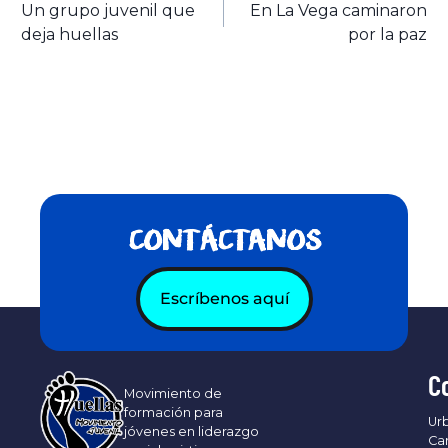
Un grupo juvenil que
En La Vega caminaron
deja huellas
por la paz
CONTÁCTANOS
Escríbenos aquí
C
Movimiento de
formación para
Urb
jóvenes en liderazgo
Ca