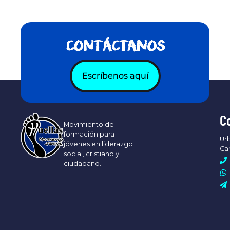
CONTÁCTANOS
Escríbenos aquí
C
Movimiento de
formación para
Urb
jóvenes en liderazgo
Ca
social, cristiano y
ciudadano.