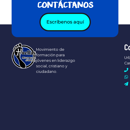
CONTÁCTANOS
Escríbenos aquí
C
Movimiento de
formación para
Urb
jóvenes en liderazgo
Ca
social, cristiano y
ciudadano.