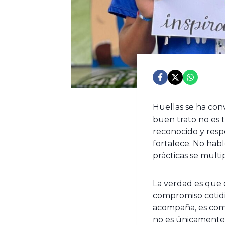
Huellas se ha conv
buen trato no es t
reconocido y respe
fortalece. No hab
prácticas se multi
La verdad es que 
compromiso cotidi
acompaña, es como
no es únicamente