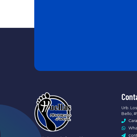
Cont
Urb. Los
Bello, #
Cara
What
cont