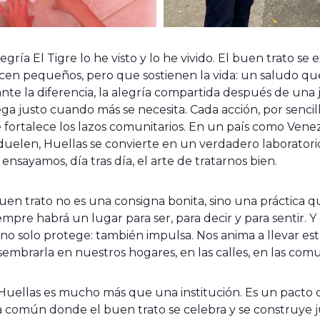
egría El Tigre lo he visto y lo he vivido. El buen trato se
cen pequeños, pero que sostienen la vida: un saludo qu
ante la diferencia, la alegría compartida después de una jo
ga justo cuando más se necesita. Cada acción, por sencil
e fortalece los lazos comunitarios. En un país como Vene
s duelen, Huellas se convierte en un verdadero laborato
nsayamos, día tras día, el arte de tratarnos bien.
en trato no es una consigna bonita, sino una práctica que
mpre habrá un lugar para ser, para decir y para sentir. Y
 no solo protege: también impulsa. Nos anima a llevar est
sembrarla en nuestros hogares, en las calles, en las com
Huellas es mucho más que una institución. Es un pacto c
a común donde el buen trato se celebra y se construye ju