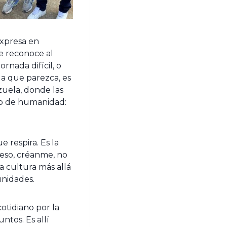
 expresa en
e reconoce al
rnada difícil, o
la que parezca, es
zuela, donde las
rio de humanidad:
 respira. Es la
 eso, créanme, no
a cultura más allá
unidades.
otidiano por la
ntos. Es allí