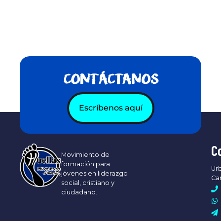
CONTÁCTANOS
Escríbenos aquí
C
Movimiento de
formación para
Urb
jóvenes en liderazgo
Ca
social, cristiano y
ciudadano.