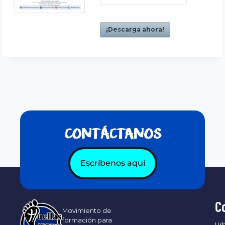
¡Descarga ahora!
CONTÁCTANOS
Escríbenos aquí
C
Movimiento de
formación para
Urb