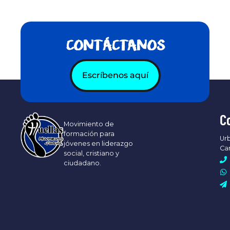
CONTÁCTANOS
Escríbenos aquí
C
Movimiento de
formación para
Urb
jóvenes en liderazgo
Ca
social, cristiano y
ciudadano.