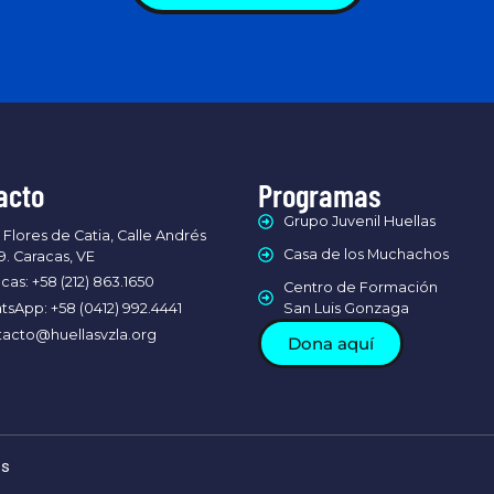
acto
Programas
Grupo Juvenil Huellas
 Flores de Catia, Calle Andrés
Casa de los Muchachos
9. Caracas, VE
cas: +58 (212) 863.1650
Centro de Formación
sApp: +58 (0412) 992.4441
San Luis Gonzaga
acto@huellasvzla.org
Dona aquí
os