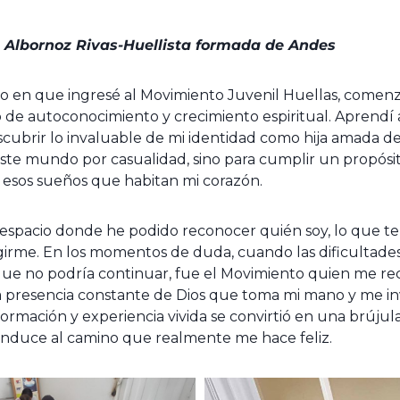
a Albornoz Rivas-Huellista formada de Andes
 en que ingresé al Movimiento Juvenil Huellas, comen
de autoconocimiento y crecimiento espiritual. Aprendí a
descubrir lo invaluable de mi identidad como hija amada 
ste mundo por casualidad, sino para cumplir un propósit
 esos sueños que habitan mi corazón.
l espacio donde he podido reconocer quién soy, lo que te
girme. En los momentos de duda, cuando las dificultade
que no podría continuar, fue el Movimiento quien me rec
la presencia constante de Dios que toma mi mano y me inv
ormación y experiencia vivida se convirtió en una brújul
nduce al camino que realmente me hace feliz.