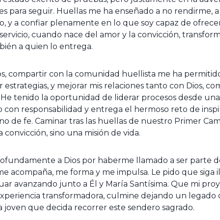
es para seguir. Huellas me ha enseñado a no rendirme, 
o, y a confiar plenamente en lo que soy capaz de ofrecer
ervicio, cuando nace del amor y la convicción, transform
mbién a quien lo entrega.
s, compartir con la comunidad huellista me ha permitido
ar estrategias, y mejorar mis relaciones tanto con Dios, 
He tenido la oportunidad de liderar procesos desde una
 con responsabilidad y entrega el hermoso reto de inspir
ino de fe. Caminar tras las huellas de nuestro Primer Ca
 convicción, sino una misión de vida.
rofundamente a Dios por haberme llamado a ser parte d
e acompaña, me forma y me impulsa. Le pido que siga 
nuar avanzando junto a Él y María Santísima. Que mi proy
experiencia transformadora, culmine dejando un legado 
 joven que decida recorrer este sendero sagrado.