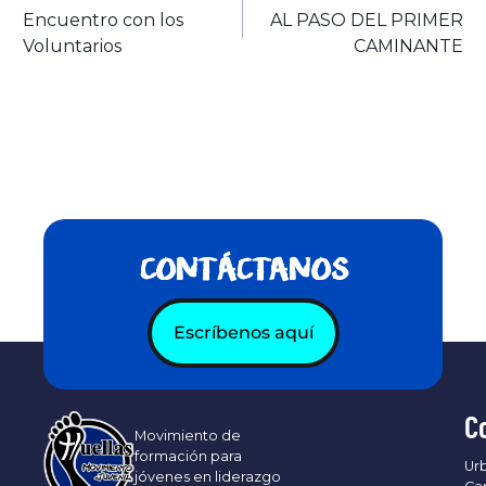
Encuentro con los
AL PASO DEL PRIMER
Voluntarios
CAMINANTE
CONTÁCTANOS
Escríbenos aquí
C
Movimiento de
formación para
Urb
jóvenes en liderazgo