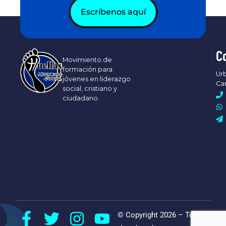
Escríbenos aquí
C
Movimiento de
formación para
Urb
jóvenes en liderazgo
Ca
social, cristiano y
ciudadano.
© Copyright 2026 – Todos