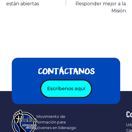
están abiertas
Responder mejor a la
Misión
CONTÁCTANOS
Escríbenos aquí
C
Movimiento de
formación para
Urb
jóvenes en liderazgo
Ca