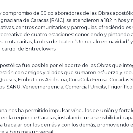
o y compromiso de 99 colaboradores de las Obras apostóli
Ignaciana de Caracas (RAIC), se atendieron a 182 niños y n
ativas, centros comunitarios y parroquias, ofreciéndoles
 recreativo de cuatro estaciones: conociendo y pintando 
s, pintacaritas, la obra de teatro “Un regalo en navidad” 
 a cargo de Entreclowns.
postólica fue posible por el aporte de las Obras que inte
stión con amigos y aliados que sumaron esfuerzo y recur
Quesos, Embutidos Arichuna, CocaCola Femsa, Cocadas S
s, SANU, Veneemergencia, Comercial Unicity, Frigorífico 
ana nos ha permitido impulsar vínculos de unión y forta
en la región de Caracas, instalando una sensibilidad cap
a trabajar por los demás y con los demás, promoviendo e
e y bien más universal.