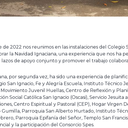
e de 2022 nos reunimos en las instalaciones del Colegio 
brar la Navidad Ignaciana, una experiencia que nos ha pe
r lazos de apoyo conjunto y promover el trabajo colaborat
na, por segunda vez, ha sido una experiencia de planific
io San Ignacio, Fe y Alegría Escuela, Instituto Técnico 
 Movimiento Juvenil Huellas, Centro de Reflexión y Plani
ión Social Católica San Ignacio (Oscasi), Servicio Jesuita 
ones, Centro Espiritual y Pastoral (CEP), Hogar Virgen D
Gumilla, Parroquia San Alberto Hurtado, Instituto Técn
brero, Parroquia Epifanía del Señor, Templo San Francis
ncial y la participación del Consorcio Spes.