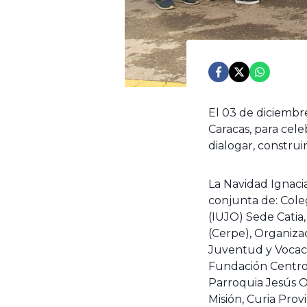
El 03 de diciembr
Caracas, para cele
dialogar, construi
La Navidad Ignacia
conjunta de: Coleg
(IUJO) Sede Catia,
(Cerpe), Organizac
Juventud y Vocaci
Fundación Centro 
Parroquia Jesús O
Misión, Curia Provi