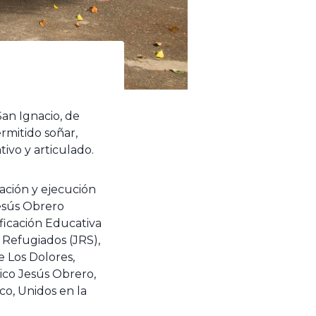
San Ignacio, de
rmitido soñar,
ivo y articulado.
ación y ejecución
Jesús Obrero
ficación Educativa
a Refugiados (JRS),
e Los Dolores,
ico Jesús Obrero,
co, Unidos en la