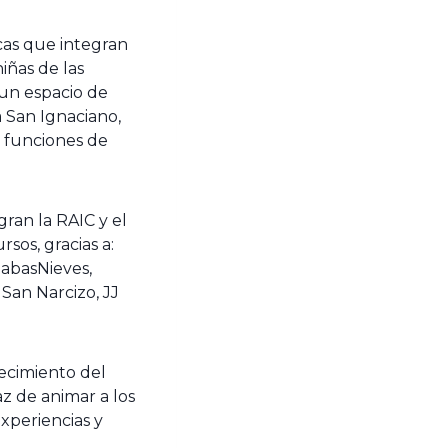
cas que integran
iñas de las
 un espacio de
a San Ignaciano,
y funciones de
gran la RAIC y el
sos, gracias a:
abasNieves,
San Narcizo, JJ
lecimiento del
az de animar a los
xperiencias y