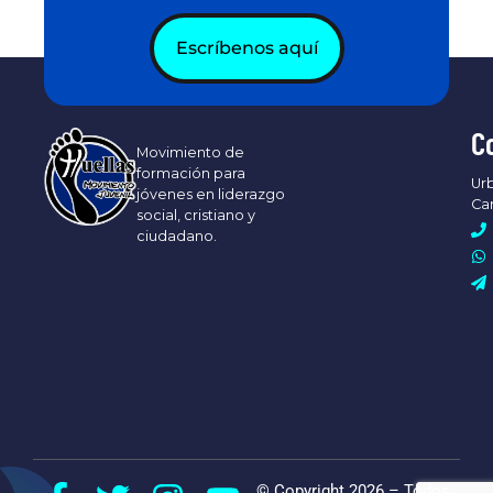
Escríbenos aquí
C
Movimiento de
formación para
Urb
jóvenes en liderazgo
Ca
social, cristiano y
ciudadano.
© Copyright 2026 – Todos