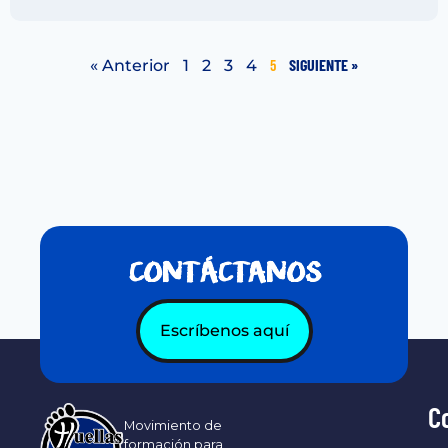
SIGUIENTE »
« Anterior
1
2
3
4
5
CONTÁCTANOS
Escríbenos aquí
C
Movimiento de
formación para